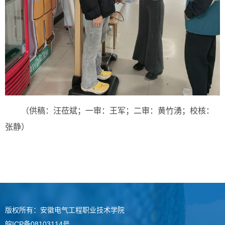
（供稿：汪莅斌；一审：王军；二审：黄竹湧；校核：
张静）
版权所有：安徽电气工程职业技术学院
皖ICP备08103114号