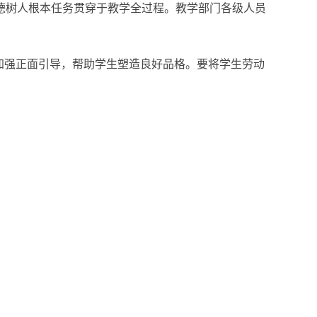
德树人根本任务贯穿于教学全过程。教学部门各级人员
加强正面引导，帮助学生塑造良好品格。要将学生劳动
才培养质量为前提，厚植专业基础，增强社会服务能
施，推动各项工作实现螺旋式提升。
履行主体责任，持之以恒抓党风廉政建设。要抓实抓细
和要求。