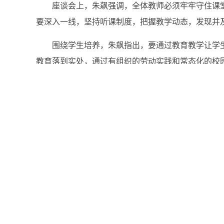
座谈会上，朱飙强调，全体教师必须牢牢守住课
要深入一线，坚持听课制度，把握教学动态，发现并
围绕学生培养，朱飙指出，要通过教育教学让学
教育落到实处，通过有组织的劳动实践和常态化的校
针对学院发展，朱飙强调，各部门必须增强紧迫
力，主动思考，主动担当、主动作为。工作中要着力于
朱飙还就校园安全工作提出要求，强调各部门要
冬季消防安全，认真排查并杜绝火灾隐患。
本次调研紧扣教学核心，聚焦发展关键，既是对
（供稿：吴大成，一审：文平；二审：周柏松；