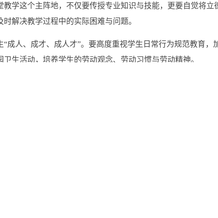
堂教学这个主阵地，不仅要传授专业知识与技能，更要自觉将立
及时解决教学过程中的实际困难与问题。
生“成人、成才、成人才”。要高度重视学生日常行为规范教育，
园卫生活动，培养学生的劳动观念、劳动习惯与劳动精神。
感和使命感，统筹整合各类资源，抢抓发展机遇，以切实保障人
“创新点、突破点和空白点” ，系统谋划，精心组织，科学实
密切关注师生思想动态，做好舆情研判与引导。各党支部要切实
当前教学工作的检视，也是对学院下一阶段重点工作任务的部署
三审：史菲菲；校核：张静）