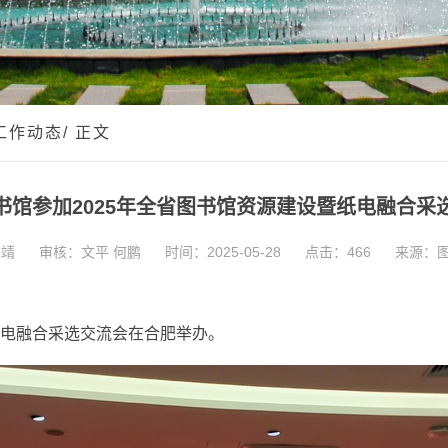
工作动态
/ 正文
书馆参加2025年全省图书馆资源建设暨纸电融合采
朱靖
审核：文平 何鹏
时间：2025-05-28
点击：
466
来源：
纸电融合采选交流会在合肥举办。